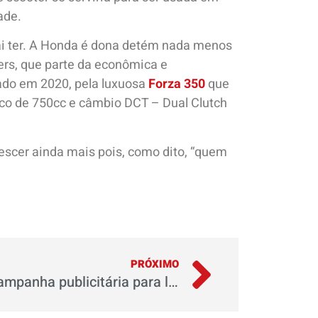
ade.
vai ter. A Honda é dona detém nada menos
ers, que parte da econômica e
çado em 2020, pela luxuosa
Forza 350
que
ico de 750cc e câmbio DCT – Dual Clutch
rescer ainda mais pois, como dito, “quem
PRÓXIMO
Honda apresenta nova campanha publicitária para linha de Motores e Máquinas