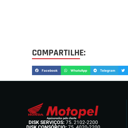
COMPARTILHE:
Facebook
WhatsApp
Telegram
DISK SERVIÇOS:
75. 2102-2200
DISK CONSÓRCIO:
75. 4020-2200