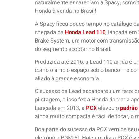
naturalmente encareciam a Spacy, como t
Honda à venda no Brasil!
A Spacy ficou pouco tempo no catálogo da
chegada da
Honda Lead 110
, lançada em
Brake System, um motor com transmissão C
do segmento scooter no Brasil.
Produzida até 2016, a Lead 110 ainda é u
como o amplo espaço sob o banco – o com
aliado à grande economia.
O sucesso da Lead escancarou um fato: os
pilotagem, e isso fez a Honda dobrar a a
Lançada em 2013, a
PCX
elevou o
padrão 
ainda muito compacta é fácil de tocar, o
Boa parte do sucesso da PCX vem de seu 
eletrônica PGM-FI. Hoje em dia a PCX é vi