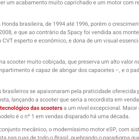
er um acabamento muito caprichado e um motor com ref
 Honda brasileira, de 1994 até 1996, porém o crescimen
 2008, e que ao contrário da Spacy foi vendida aos mon
VT esperto e econômico, e dona de um visual essencial
ma scooter muito cobiçada, que preserva um alto valor 
partimento é capaz de abrigar dos capacetes –, e o pa
 brasileiros se apaixonaram pela praticidade oferecida 
posta, lançando a scooter que seria a recordista em ven
tecnológico das scooters
a um nível excepcional. Maior
 modelo é o nº 1 em vendas disparado há uma década.
conjunto mecânico, o moderníssimo motor eSP, com sist
sta nas ruas de todo o Brasil, quebrando o paradigma qu