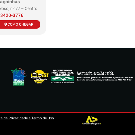
lagoinhas
Regional: Alagoinhas
loso, nº 77 – Centro
R. Lauro de Freitas, 234, Centro
 3420-3776
TELEFONE:
(75) 3182-5885
COMO CHEGAR
CONHEÇA
COMO CHEG
ica de Privacidade e Termo de Uso