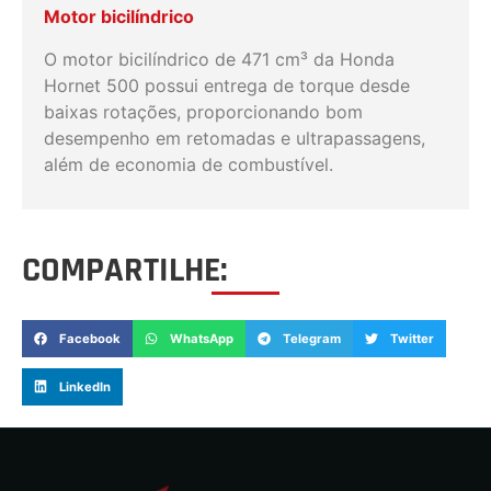
Motor bicilíndrico
O motor bicilíndrico de 471 cm³ da Honda
Hornet 500 possui entrega de torque desde
baixas rotações, proporcionando bom
desempenho em retomadas e ultrapassagens,
além de economia de combustível.
COMPARTILHE:
Facebook
WhatsApp
Telegram
Twitter
LinkedIn