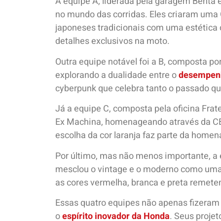
A equipe A, liderada pela garagem Benta e 
no mundo das corridas. Eles criaram uma
japoneses tradicionais com uma estética 
detalhes exclusivos na moto.
Outra equipe notável foi a B, composta po
explorando a dualidade entre o
desempenh
cyberpunk que celebra tanto o passado qu
Já a equipe C, composta pela oficina Fra
Ex Machina, homenageando através da CB 
escolha da cor laranja faz parte da homen
Por último, mas não menos importante, a 
mesclou o vintage e o moderno como uma 
as cores vermelha, branca e preta remete
Essas quatro equipes não apenas fizera
o
espírito inovador da Honda
. Seus proje