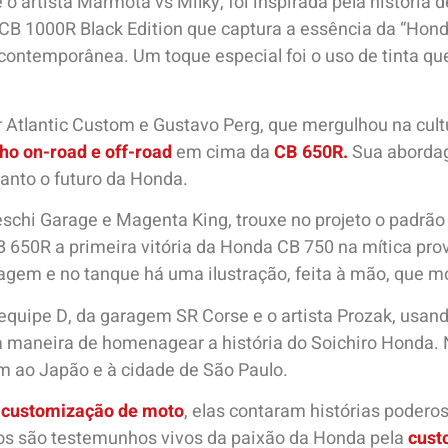
o artista Marmota vs Milky, foi inspirada pela história 
 CB 1000R Black
Edition que captura a essência da “Ho
contemporânea. Um toque especial foi o uso de tinta que
r Atlantic Custom e Gustavo Perg, que mergulhou na cult
o on-road e off-road
em cima da
CB 650R.
Sua abordag
anto o futuro da Honda.
teschi Garage e Magenta King, trouxe no projeto o padrã
650R a primeira vitória da Honda CB 750 na mítica prov
agem e no tanque há uma ilustração, feita à mão, que mos
equipe D, da garagem SR Corse e o artista Prozak, usa
maneira de homenagear a história do Soichiro Honda. 
m ao Japão e à cidade de São Paulo.
m
customização de moto
, elas contaram histórias podero
tos são testemunhos vivos da paixão da Honda pela
cust