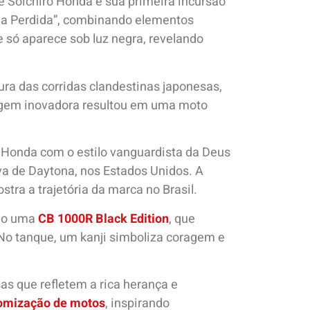
de Soichiro Honda e sua primeira incursão
nda Perdida”, combinando elementos
 só aparece sob luz negra, revelando
ura das corridas clandestinas japonesas,
em inovadora resultou em uma moto
o Honda com o estilo vanguardista da Deus
a de Daytona, nos Estados Unidos. A
tra a trajetória da marca no Brasil.
ndo uma
CB 1000R Black Edition
, que
No tanque, um kanji simboliza coragem e
sas que refletem a rica herança e
omização de motos
, inspirando