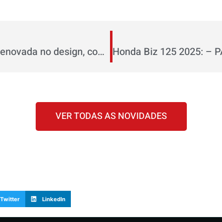
Honda NXR 160 Bros 2025: renovada no design, com aperfeiçoamentos técnicos e inédita versão ABS
VER TODAS AS NOVIDADES
Twitter
LinkedIn