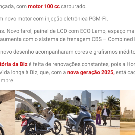
ançada, com
motor 100 cc
carburado.
m novo motor com injeção eletrônica PGM-FI.
s. Novo farol, painel de LCD com ECO Lamp, espaço mai
ça aumenta com o sistema de frenagem CBS – Combined 
m novo desenho acompanharam cores e grafismos inédito
tória da Biz
é feita de renovações constantes, pois a H
Vida longa à Biz, que, com a
nova geração 2025,
está cad
empre.