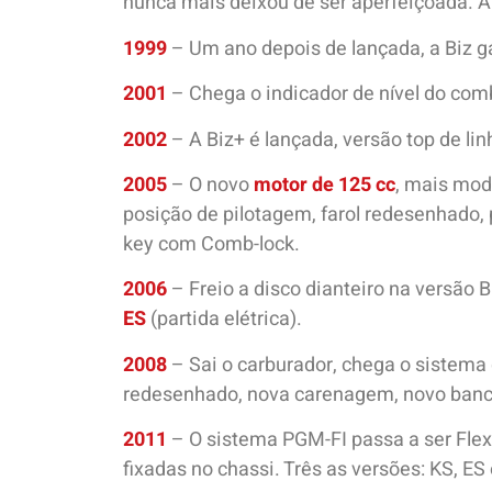
nunca mais deixou de ser aperfeiçoada. Ab
1999
– Um ano depois de lançada, a Biz g
2001
– Chega o indicador de nível do comb
2002
– A Biz+ é lançada, versão top de lin
2005
– O novo
motor de 125 cc
, mais mod
posição de pilotagem, farol redesenhado, 
key com Comb-lock.
2006
– Freio a disco dianteiro na versão 
ES
(partida elétrica).
2008
– Sai o carburador, chega o sistema
redesenhado, nova carenagem, novo banco
2011
– O sistema PGM-FI passa a ser Flex 
fixadas no chassi. Três as versões: KS, ES 