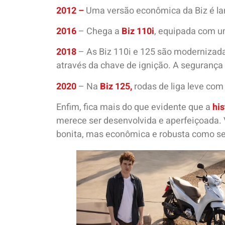
2012 –
Uma versão econômica da Biz é l
2016
– Chega a
Biz 110i
, equipada com u
2018
– As Biz 110i e 125 são modernizada
através da chave de ignição. A seguran
2020
– Na
Biz 125,
rodas de liga leve co
Enfim, fica mais do que evidente que a
his
merece ser desenvolvida e aperfeiçoada. 
bonita, mas econômica e robusta como s