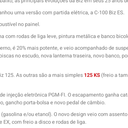
aixo, as principais evoluções da Biz em seus 25 anos de
anhou uma versão com partida elétrica, a C-100 Biz ES.
ustível no painel.
ha com rodas de liga leve, pintura metálica e banco bicol
erno, é 20% mais potente, e veio acompanhado de suspen
piscas no escudo, nova lanterna traseira, novo banco, p
Biz 125. As outras são a mais simples
125 KS
(freio a tam
 de injeção eletrônica PGM-FI. O escapamento ganha cata
, gancho porta-bolsa e novo pedal de câmbio.
(gasolina e/ou etanol). O novo design veio com assento
e EX, com freio a disco e rodas de liga.