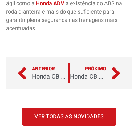
ágil como a
Honda ADV
a existência do ABS na
roda dianteira é mais do que suficiente para
garantir plena segurança nas frenagens mais
acentuadas.
ANTERIOR
PRÓXIMO
Honda CB 500X e CB 500F 2024: novas cores para a crossover e naked favoritas dos brasileiros
Honda CB 1000R 2024: novas cores para as versões CB 1000R e CB 1000R Black Edition
VER TODAS AS NOVIDADES