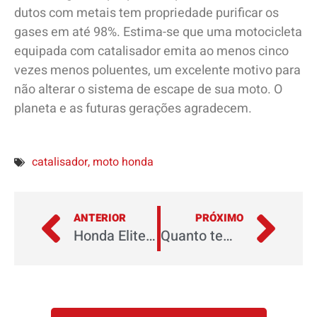
dutos com metais tem propriedade purificar os
gases em até 98%. Estima-se que uma motocicleta
equipada com catalisador emita ao menos cinco
vezes menos poluentes, um excelente motivo para
não alterar o sistema de escape de sua moto. O
planeta e as futuras gerações agradecem.
catalisador
,
moto honda
ANTERIOR
PRÓXIMO
Honda Elite 125 2023: líder de sua categoria traz nova opção de cor prata metálico
Quanto tempo demora para tirar a CNH?