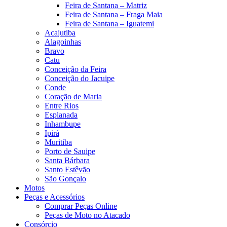
Feira de Santana – Matriz
Feira de Santana – Fraga Maia
Feira de Santana – Iguatemi
Acajutiba
Alagoinhas
Bravo
Catu
Conceição da Feira
Conceição do Jacuipe
Conde
Coração de Maria
Entre Rios
Esplanada
Inhambupe
Ipirá
Muritiba
Porto de Sauipe
Santa Bárbara
Santo Estêvão
São Gonçalo
Motos
Peças e Acessórios
Comprar Peças Online
Peças de Moto no Atacado
Consórcio