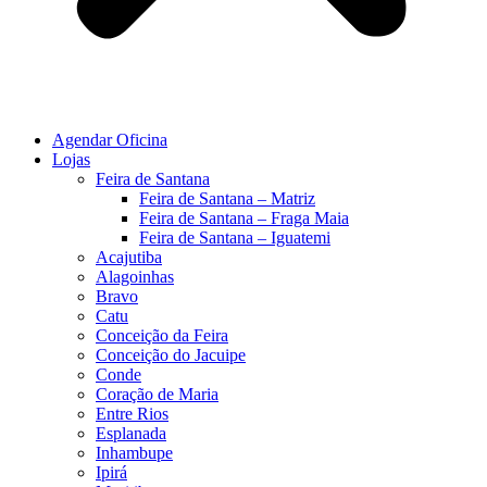
Agendar Oficina
Lojas
Feira de Santana
Feira de Santana – Matriz
Feira de Santana – Fraga Maia
Feira de Santana – Iguatemi
Acajutiba
Alagoinhas
Bravo
Catu
Conceição da Feira
Conceição do Jacuipe
Conde
Coração de Maria
Entre Rios
Esplanada
Inhambupe
Ipirá